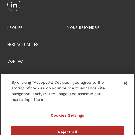
L'ÉQUIPE
NOUS REJOINDRE
NOS ACTUALITÉS
CONTACT
By clicking “Accept All Cookies”, you agree to the
storing of cookies on your device to enhance site
navigation, analyze site usage, and assist in our
marketing efforts.
Mentions légales
Politique de confidentialité
Cookies Settings
Cookies Settings
Reject All